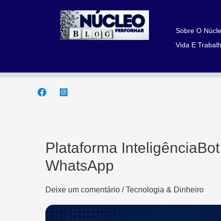
Ir
para
o
Sobre O Núcle
conteúdo
Vida E Trabalh
Plataforma InteligênciaBo
WhatsApp
Deixe um comentário
/
Tecnologia & Dinheiro