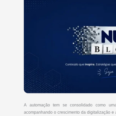
A automação tem se consolidado como uma d
acompanhando o crescimento da digitalização e 