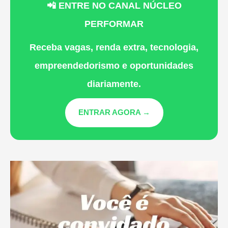
📲 ENTRE NO CANAL NÚCLEO
PERFORMAR
Receba vagas, renda extra, tecnologia,
empreendedorismo e oportunidades
diariamente.
ENTRAR AGORA →