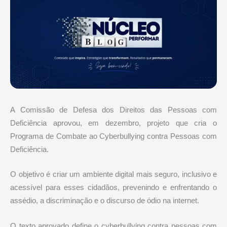
A Comissão de Defesa dos Direitos das Pessoas com
Deficiência aprovou, em dezembro, projeto que cria o
Programa de Combate ao Cyberbullying contra Pessoas com
Deficiência.
O objetivo é criar um ambiente digital mais seguro, inclusivo e
acessível para esses cidadãos, prevenindo e enfrentando o
assédio, a discriminação e o discurso de ódio na internet.
O texto aprovado define o cyberbullying contra pessoas com